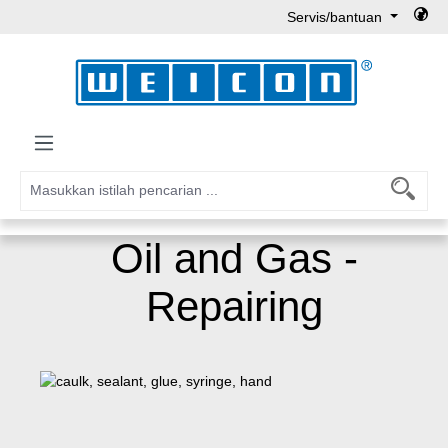
Servis/bantuan
Lewati ke konten utama
Oil and Gas -
Repairing