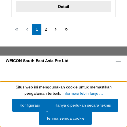
Detail
Halaman
Halaman
1
2
WEICON South East Asia Pte Ltd
Situs web ini menggunakan cookie untuk memastikan
Show toolbar
pengalaman terbaik.
Informasi lebih lanjut...
Jejak
Syarat dan Ketentuan Umum
Privasi
Cookie settings
Konfigurasi
Hanya diperlukan secara teknis
Terima semua cookie