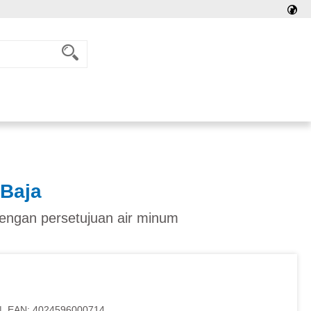
 Baja
engan persetujuan air minum
|
EAN:
4024596000714