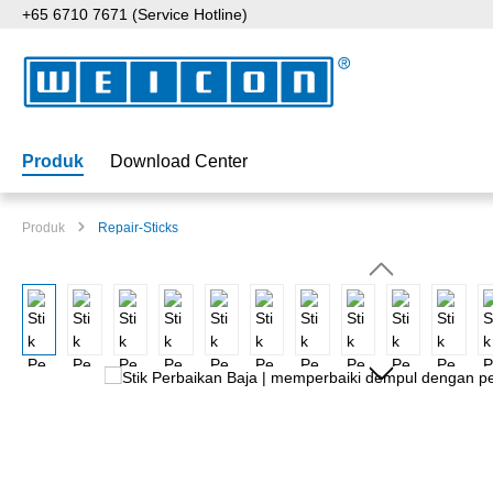
+65 6710 7671 (Service Hotline)
ati ke konten utama
Lewati ke pencarian
Lewati ke navigasi utama
Produk
Download Center
Produk
Repair-Sticks
Lewati galeri gambar