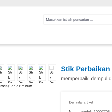
Stik Perbaikan
memperbaiki dempul d
Beri nilai artikel
Nomor produk:
10007705