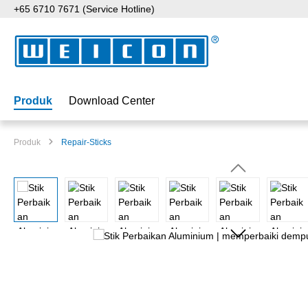
+65 6710 7671 (Service Hotline)
ati ke konten utama
Lewati ke pencarian
Lewati ke navigasi utama
Produk
Download Center
Produk
Repair-Sticks
Lewati galeri gambar