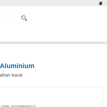
 Aluminium
ahan karat
|
EAN:
4024596000721