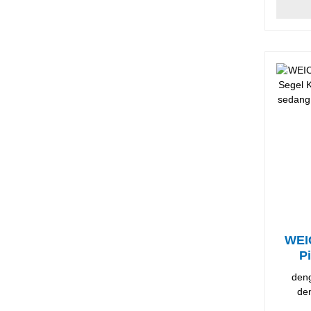
WEI
P
den
de