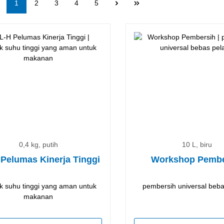
Halaman
Halaman
Halaman
Halaman
Halaman
1
2
3
4
5
0,4 kg, putih
10 L, biru
Pelumas Kinerja Tinggi
Workshop Pembe
 suhu tinggi yang aman untuk
pembersih universal beba
makanan