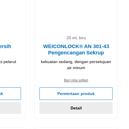
20 ml, biru
rsih
WEICONLOCK® AN 301-43
Pengencangan Sekrup
s pelarut
kekuatan sedang, dengan persetujuan
air minum
Beri nilai artikel
uk
Permintaan produk
Detail