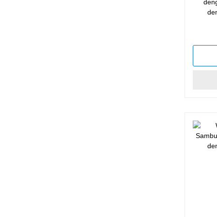
den
de