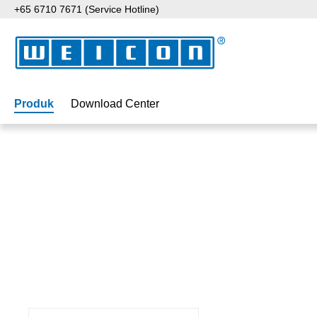
+65 6710 7671 (Service Hotline)
ati ke konten utama
Lewati ke pencarian
Lewati ke navigasi utama
Produk
Download Center