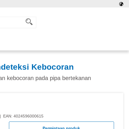
deteksi Kebocoran
n kebocoran pada pipa bertekanan
|
EAN:
4024596000615
Permintaan produk