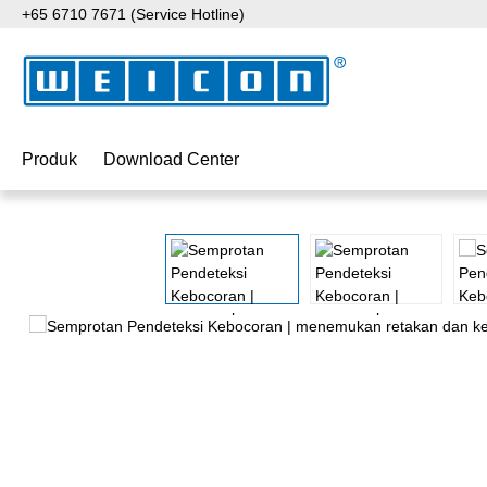
+65 6710 7671 (Service Hotline)
ati ke konten utama
Lewati ke pencarian
Lewati ke navigasi utama
Produk
Download Center
Lewati galeri gambar