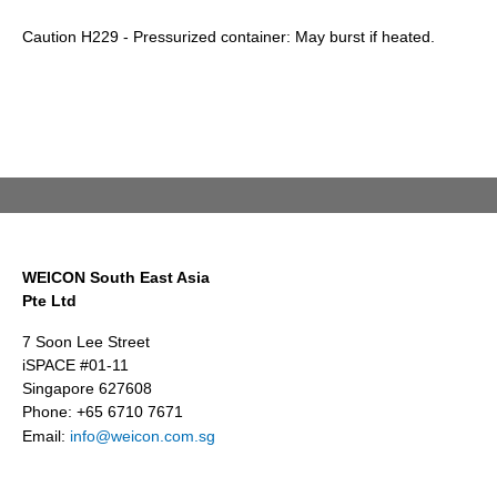
Caution H229 - Pressurized container: May burst if heated.
WEICON South East Asia
Pte Ltd
7 Soon Lee Street
iSPACE #01-11
Singapore 627608
Phone: +65 6710 7671
Email:
info@weicon.com.sg