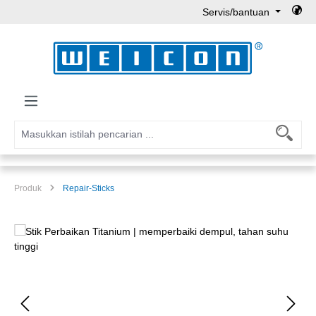
Servis/bantuan
Lewati ke konten utama
Produk
Repair-Sticks
Lewati galeri gambar