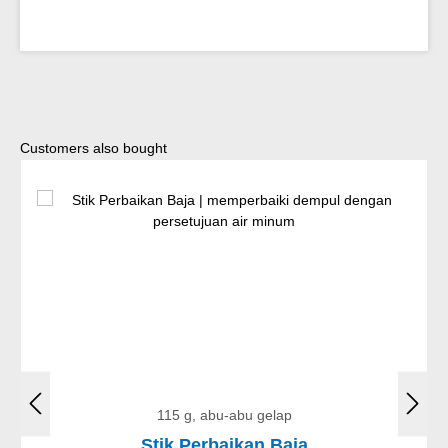
Lewati galeri produk
Customers also bought
115 g, abu-abu gelap
Stik Perbaikan Baja