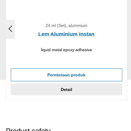
24 ml (Set), aluminium
Lem Aluminium instan
liquid metal epoxy adhesive
Permintaan produk
Detail
Product safety