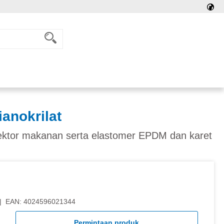
anokrilat
sektor makanan serta elastomer EPDM dan karet
|
EAN:
4024596021344
Permintaan produk