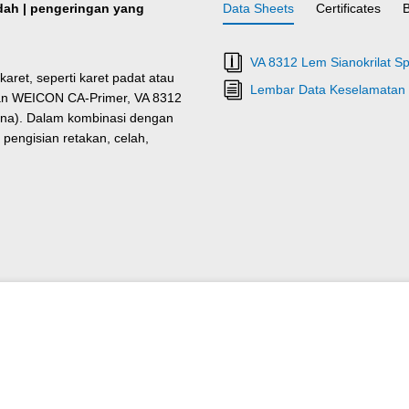
ndah | pengeringan yang
Data Sheets
Certificates
VA 8312 Lem Sianokrilat Spe
ret, seperti karet padat atau
Lembar Data Keselamatan 
ngan WEICON CA-Primer, VA 8312
ilena). Dalam kombinasi dengan
pengisian retakan, celah,