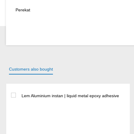
Perekat
Customers also bought
Lewati galeri produk