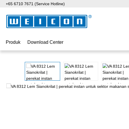
+65 6710 7671 (Service Hotline)
ati ke konten utama
Lewati ke pencarian
Lewati ke navigasi utama
Produk
Download Center
Lewati galeri gambar