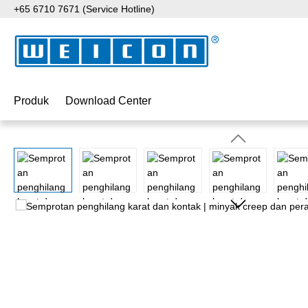
+65 6710 7671 (Service Hotline)
ati ke konten utama
Lewati ke pencarian
Lewati ke navigasi utama
Produk
Download Center
Lewati galeri gambar