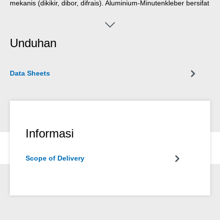
mekanis (dikikir, dibor, difrais). Aluminium-Minutenkleber bersifat
mengisi celah dan tahan mengalir (tiksotropik), serta memiliki
kekuatan tarik dan ketahanan benturan yang sangat tinggi.
Untuk mencapai daya rekat optimal, permukaan yang akan
Unduhan
direkatkan harus kering dan bebas dari minyak atau kotoran.
Menggores atau mengamplas permukaan sebelum
pembersihan membantu memastikan daya rekat yang baik.
Data Sheets
Informasi
Scope of Delivery