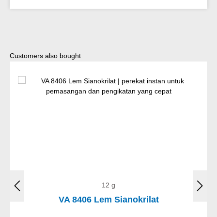
Lewati galeri produk
Customers also bought
12 g
VA 8406 Lem Sianokrilat