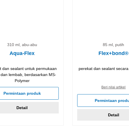
310 ml, abu-abu
85 ml, putih
Aqua-Flex
Flex+bond®
t dan sealant untuk permukaan
perekat dan sealant secar
 dan lembab, berdasarkan MS-
Polymer
Beri nilai artikel
Permintaan produk
Permintaan prod
Detail
Detail