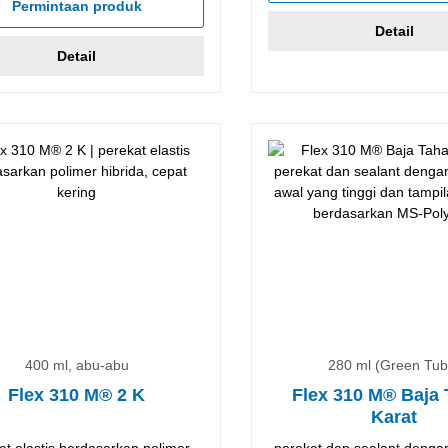
Permintaan produk
Detail
Detail
400 ml, abu-abu
280 ml (Green Tub
Flex 310 M® 2 K
Flex 310 M® Baja
Karat
at elastis berdasarkan polimer
perekat dan sealant denga