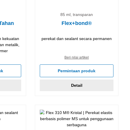
85 ml, transparan
 Tahan
Flex+bond®
n kekuatan
perekat dan sealant secara permanen
an metalik,
ymer
Beri nilai artikel
uk
Permintaan produk
Detail