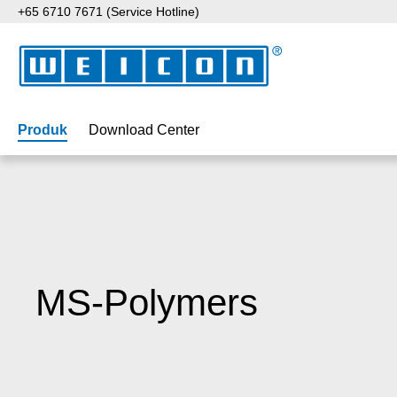
+65 6710 7671 (Service Hotline)
ati ke konten utama
Lewati ke pencarian
Lewati ke navigasi utama
Produk
Download Center
MS-Polymers