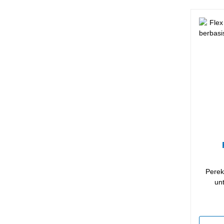
Perek
un