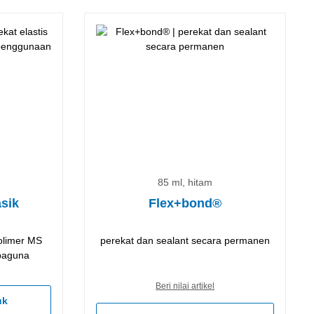
85 ml, hitam
asik
Flex+bond®
polimer MS
perekat dan sealant secara permanen
baguna
Beri nilai artikel
uk