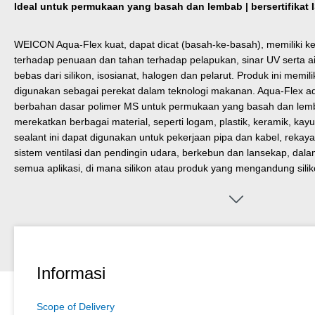
Ideal untuk permukaan yang basah dan lembab | bersertifikat
WEICON Aqua-Flex kuat, dapat dicat (basah-ke-basah), memiliki k
terhadap penuaan dan tahan terhadap pelapukan, sinar UV serta air 
bebas dari silikon, isosianat, halogen dan pelarut. Produk ini memili
digunakan sebagai perekat dalam teknologi makanan. Aqua-Flex ada
berbahan dasar polimer MS untuk permukaan yang basah dan lemb
merekatkan berbagai material, seperti logam, plastik, keramik, kay
sealant ini dapat digunakan untuk pekerjaan pipa dan kabel, rekay
sistem ventilasi dan pendingin udara, berkebun dan lansekap, dalam
semua aplikasi, di mana silikon atau produk yang mengandung silik
Informasi
Scope of Delivery