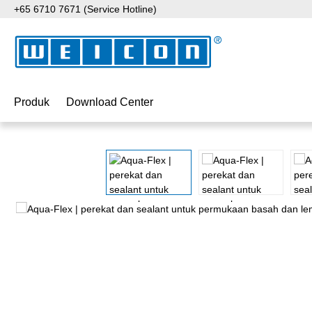
+65 6710 7671 (Service Hotline)
ati ke konten utama
Lewati ke pencarian
Lewati ke navigasi utama
Produk
Download Center
Lewati galeri gambar