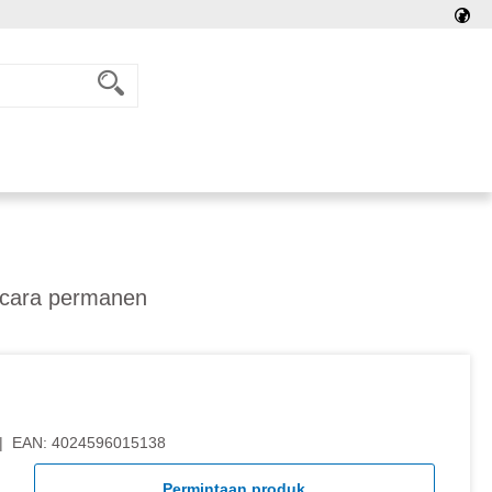
ecara permanen
|
EAN:
4024596015138
Permintaan produk