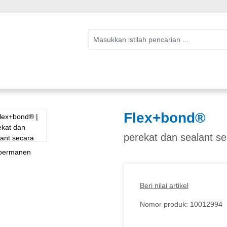
Flex+bond®
perekat dan sealant s
Beri nilai artikel
Nomor produk:
10012994