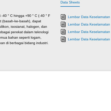
Data Sheets
-40 ° C hingga +90 ° C (-40 ° F
Lembar Data Keselamatan
at (basah-ke-basah), dapat
Lembar Data Keselamatan F
likon, isosianat, halogen, dan
Lembar Data Keselamatan 
sebagai perekat dalam teknologi
mua bahan seperti logam,
Lembar Data Keselamatan 
n di berbagai bidang industri.