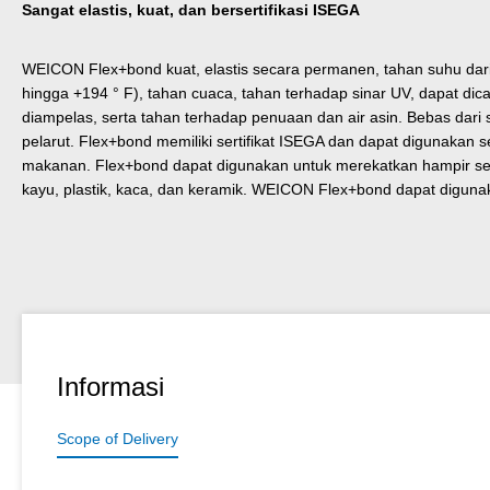
Sangat elastis, kuat, dan bersertifikasi ISEGA
WEICON Flex+bond kuat, elastis secara permanen, tahan suhu dari 
hingga +194 ° F), tahan cuaca, tahan terhadap sinar UV, dapat dic
diampelas, serta tahan terhadap penuaan dan air asin. Bebas dari si
pelarut. Flex+bond memiliki sertifikat ISEGA dan dapat digunakan 
makanan. Flex+bond dapat digunakan untuk merekatkan hampir se
kayu, plastik, kaca, dan keramik. WEICON Flex+bond dapat digunaka
Informasi
Scope of Delivery