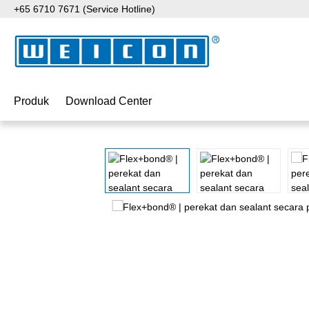
+65 6710 7671 (Service Hotline)
ati ke konten utama
Lewati ke pencarian
Lewati ke navigasi utama
Produk
Download Center
Lewati galeri gambar