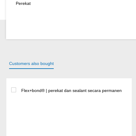
Perekat
Customers also bought
Lewati galeri produk