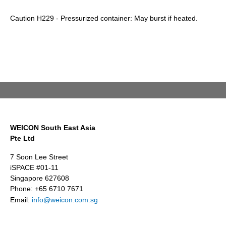
Caution H229 - Pressurized container: May burst if heated.
WEICON South East Asia
Pte Ltd
7 Soon Lee Street
iSPACE #01-11
Singapore 627608
Phone: +65 6710 7671
Email:
info@weicon.com.sg