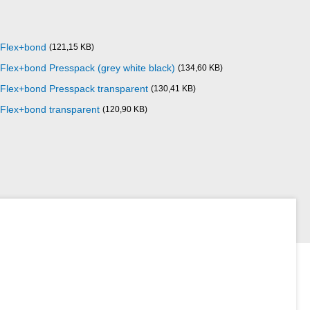
 Flex+bond
(121,15 KB)
lex+bond Presspack (grey white black)
(134,60 KB)
Flex+bond Presspack transparent
(130,41 KB)
Flex+bond transparent
(120,90 KB)