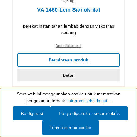
0,5 kg
VA 1460 Lem Sianokrilat
perekat instan tahan lembab dengan viskositas
sedang
Beri nilai artikel
Permintaan produk
Detail
Situs web ini menggunakan cookie untuk memastikan
Show toolbar
Halaman
Halaman
Halaman
1
2
3
pengalaman terbaik.
Informasi lebih lanjut...
Konfigurasi
Hanya diperlukan secara teknis
Terima semua cookie
WEICON South East Asia Pte Ltd