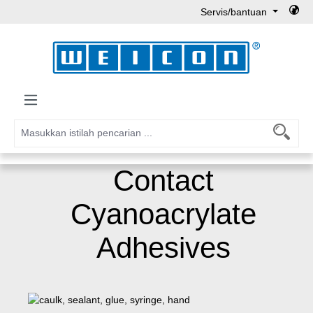
Servis/bantuan
Lewati ke konten utama
Contact
Cyanoacrylate
Adhesives