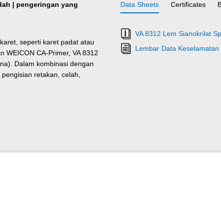
ndah | pengeringan yang
Data Sheets
Certificates
VA 8312 Lem Sianokrilat Spe
ret, seperti karet padat atau
Lembar Data Keselamatan 
ngan WEICON CA-Primer, VA 8312
ilena). Dalam kombinasi dengan
pengisian retakan, celah,