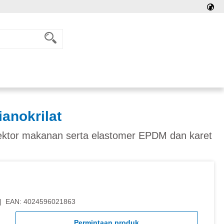
anokrilat
sektor makanan serta elastomer EPDM dan karet
|
EAN:
4024596021863
Permintaan produk