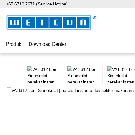
+65 6710 7671 (Service Hotline)
ati ke konten utama
Lewati ke pencarian
Lewati ke navigasi utama
Produk
Download Center
Lewati galeri gambar