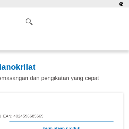
anokrilat
pemasangan dan pengikatan yang cepat
|
EAN:
4024596685669
Permintaan produk