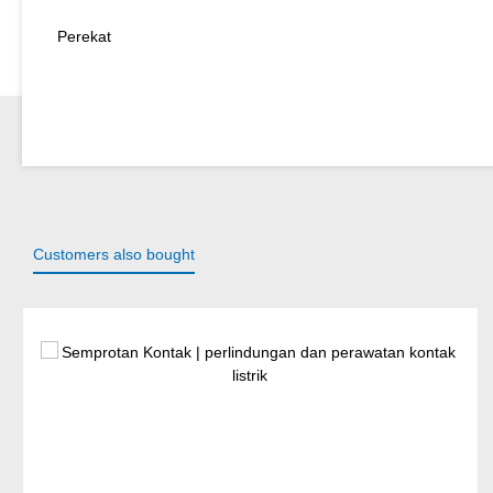
Perekat
Customers also bought
Lewati galeri produk