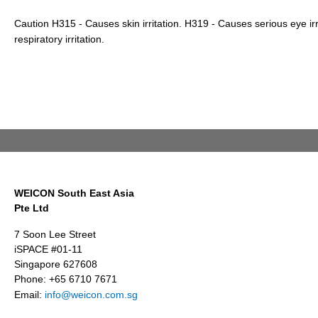
Caution H315 - Causes skin irritation. H319 - Causes serious eye ir
respiratory irritation.
WEICON South East Asia
Pte Ltd
7 Soon Lee Street
iSPACE #01-11
Singapore 627608
Phone: +65 6710 7671
Email:
info@weicon.com.sg