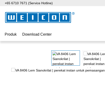
+65 6710 7671 (Service Hotline)
ati ke konten utama
Lewati ke pencarian
Lewati ke navigasi utama
Produk
Download Center
Lewati galeri gambar