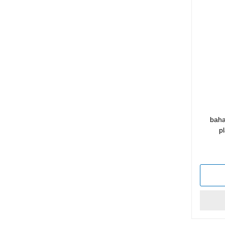
baha
p