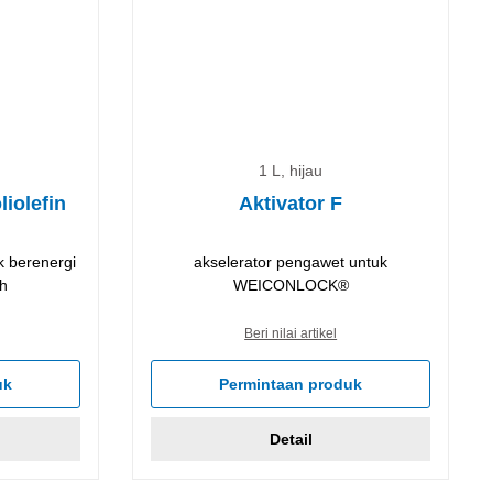
1 L, hijau
iolefin
Aktivator F
k berenergi
akselerator pengawet untuk
h
WEICONLOCK®
Beri nilai artikel
uk
Permintaan produk
Detail