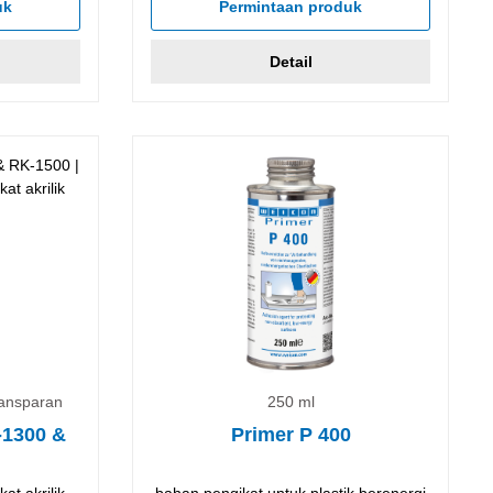
uk
Permintaan produk
Detail
ransparan
250 ml
-1300 &
Primer P 400
at akrilik
bahan pengikat untuk plastik berenergi