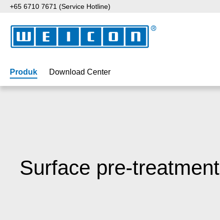
+65 6710 7671 (Service Hotline)
ati ke konten utama
Lewati ke pencarian
Lewati ke navigasi utama
Produk
Download Center
Surface pre-treatment