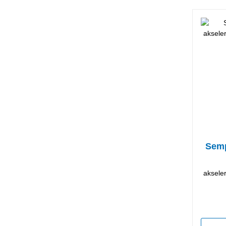
Semp
aksele