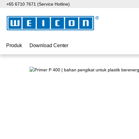
+65 6710 7671 (Service Hotline)
ati ke konten utama
Lewati ke pencarian
Lewati ke navigasi utama
Produk
Download Center
Lewati galeri gambar