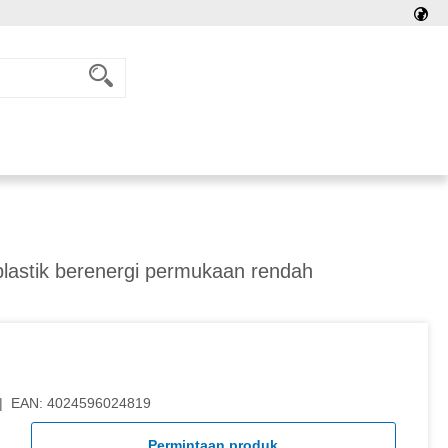
plastik berenergi permukaan rendah
|
EAN:
4024596024819
Permintaan produk