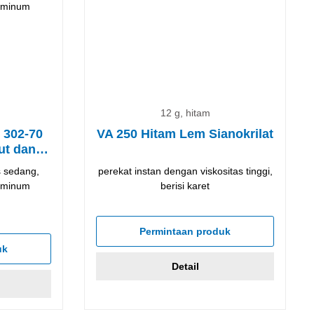
12 g, hitam
302-70
VA 250 Hitam Lem Sianokrilat
ut dan
s sedang,
perekat instan dengan viskositas tinggi,
r minum
berisi karet
Permintaan produk
uk
Detail