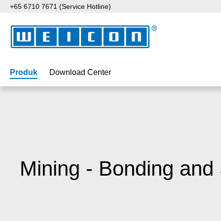
+65 6710 7671 (Service Hotline)
ati ke konten utama
Lewati ke pencarian
Lewati ke navigasi utama
Produk
Download Center
Mining - Bonding and 