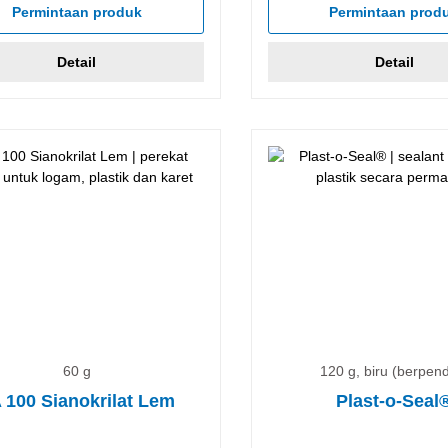
Permintaan produk
Permintaan prod
Detail
Detail
60 g
120 g, biru (berpen
 100 Sianokrilat Lem
Plast-o-Seal