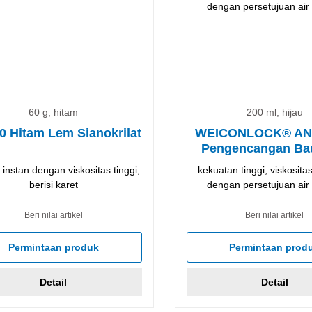
60 g, hitam
200 ml, hijau
0 Hitam Lem Sianokrilat
WEICONLOCK® AN 
Pengencangan Ba
Baut Berdiri
 instan dengan viskositas tinggi,
kekuatan tinggi, viskosita
berisi karet
dengan persetujuan ai
Beri nilai artikel
Beri nilai artikel
Permintaan produk
Permintaan prod
Detail
Detail