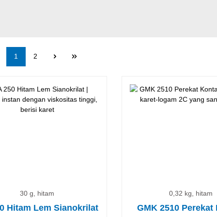
Halaman
Halaman
1
2
30 g, hitam
0,32 kg, hitam
0 Hitam Lem Sianokrilat
GMK 2510 Perekat 