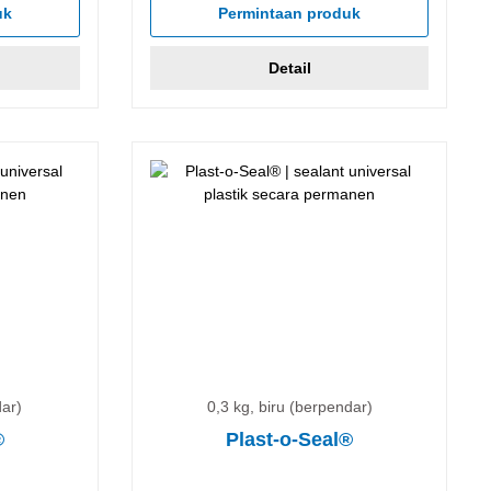
uk
Permintaan produk
Detail
dar)
0,3 kg, biru (berpendar)
®
Plast-o-Seal®