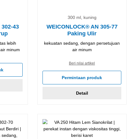
300 ml, kuning
302-43
WEICONLOCK® AN 305-77
rup
Paking Ulir
tas lebih
kekuatan sedang, dengan persetujuan
 air minum
air minum
Beri nilai artikel
uk
Permintaan produk
Detail