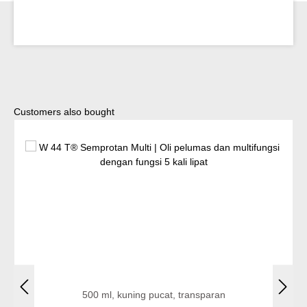
Lewati galeri produk
Customers also bought
500 ml, kuning pucat, transparan