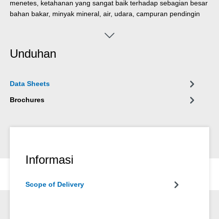
menetes, ketahanan yang sangat baik terhadap sebagian besar
bahan bakar, minyak mineral, air, udara, campuran pendingin
berdasarkan metanol dan glikol, anti beku, minyak tanah,
pendingin fluorokarbon dll.
Unduhan
Data Sheets
Brochures
Informasi
Scope of Delivery