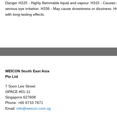
Danger H225 - Highly flammable liquid and vapour. H315 - Causes sk
serious eye irritation. H336 - May cause drowsiness or dizziness. H41
with long-lasting effects.
WEICON South East Asia
Pte Ltd
7 Soon Lee Street
iSPACE #01-11
Singapore 627608
Phone: +65 6710 7671
Email:
info@weicon.com.sg