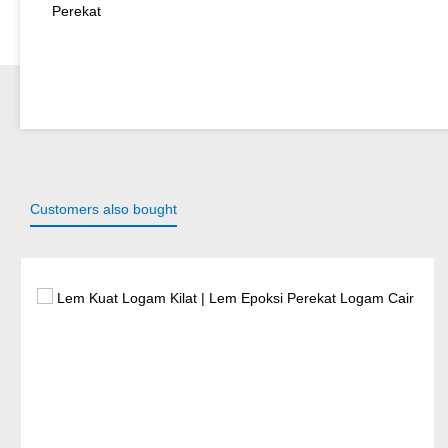
Perekat
Customers also bought
Lewati galeri produk