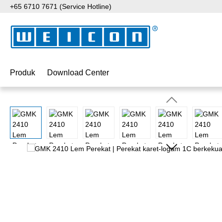
+65 6710 7671 (Service Hotline)
ati ke konten utama
Lewati ke pencarian
Lewati ke navigasi utama
Produk
Download Center
Lewati galeri gambar