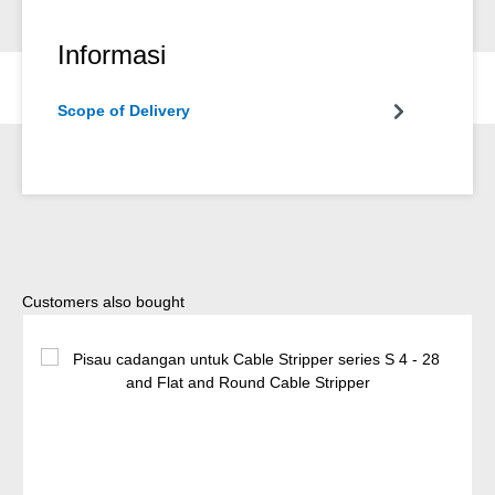
Informasi
Scope of Delivery
Lewati galeri produk
Customers also bought