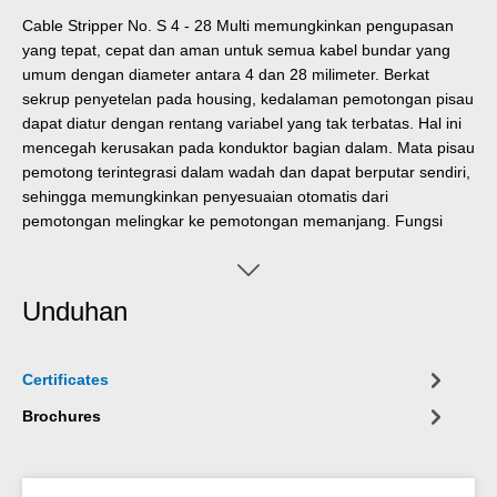
Cable Stripper No. S 4 - 28 Multi memungkinkan pengupasan
yang tepat, cepat dan aman untuk semua kabel bundar yang
umum dengan diameter antara 4 dan 28 milimeter. Berkat
sekrup penyetelan pada housing, kedalaman pemotongan pisau
dapat diatur dengan rentang variabel yang tak terbatas. Hal ini
mencegah kerusakan pada konduktor bagian dalam. Mata pisau
pemotong terintegrasi dalam wadah dan dapat berputar sendiri,
sehingga memungkinkan penyesuaian otomatis dari
pemotongan melingkar ke pemotongan memanjang. Fungsi
pengupasan tambahan terintegrasi dalam rousing dan
memungkinkan pengupasan semua konduktor untai dan padat
yang umum dengan penampang melintang antara 0,5 dan 6,0
Unduhan
milimeter persegi.
Certificates
Brochures