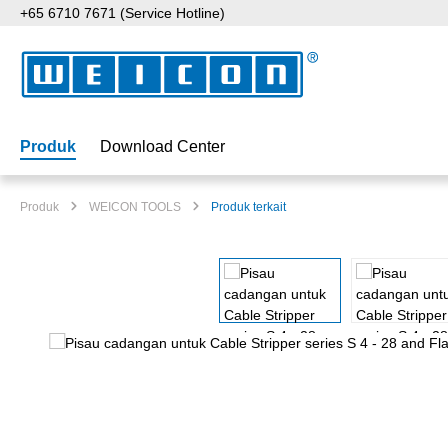
+65 6710 7671 (Service Hotline)
ati ke konten utama
Lewati ke pencarian
Lewati ke navigasi utama
Produk
Download Center
Produk
WEICON TOOLS
Produk terkait
Lewati galeri gambar