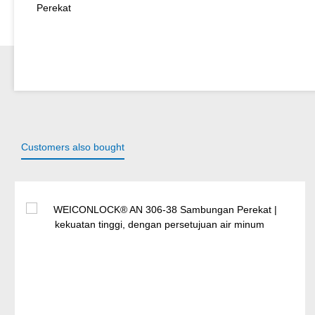
Perekat
Customers also bought
Lewati galeri produk