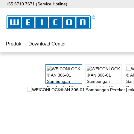
+65 6710 7671 (Service Hotline)
ati ke konten utama
Lewati ke pencarian
Lewati ke navigasi utama
Produk
Download Center
Lewati galeri gambar