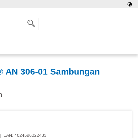
 AN 306-01 Sambungan
n
|
EAN:
4024596022433