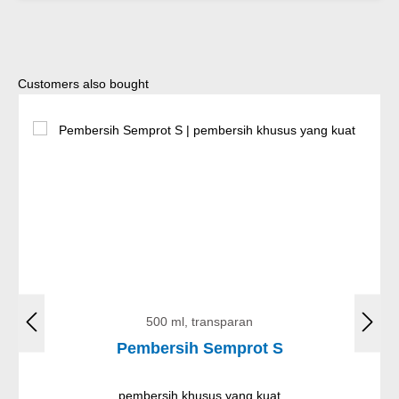
Lewati galeri produk
Customers also bought
500 ml, transparan
Pembersih Semprot S
pembersih khusus yang kuat