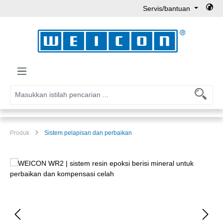
Servis/bantuan
Lewati ke konten utama
Produk
Sistem pelapisan dan perbaikan
Lewati galeri gambar