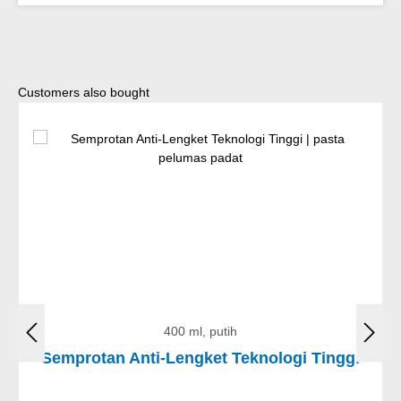
Lewati galeri produk
Customers also bought
400 ml, putih
Semprotan Anti-Lengket Teknologi Tinggi