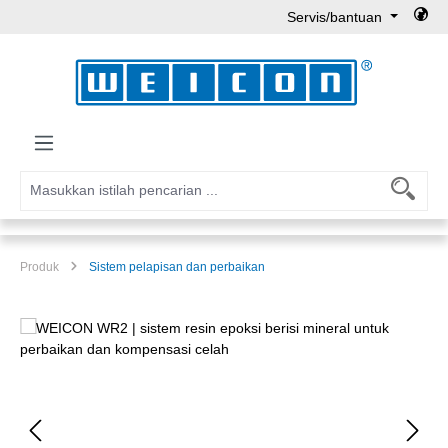
Servis/bantuan
Lewati ke konten utama
Produk
Sistem pelapisan dan perbaikan
Lewati galeri gambar