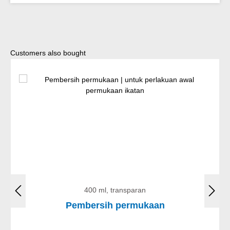
Lewati galeri produk
Customers also bought
400 ml, transparan
Pembersih permukaan