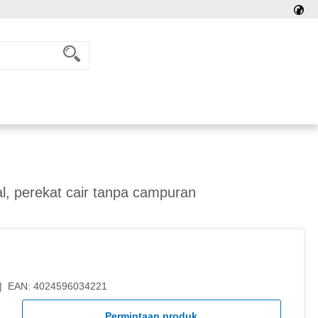
ral, perekat cair tanpa campuran
|
EAN:
4024596034221
Permintaan produk