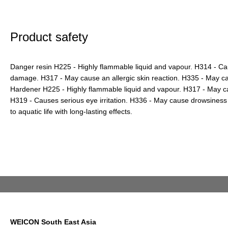
Product safety
Danger resin H225 - Highly flammable liquid and vapour. H314 - C
damage. H317 - May cause an allergic skin reaction. H335 - May caus
Hardener H225 - Highly flammable liquid and vapour. H317 - May cau
H319 - Causes serious eye irritation. H336 - May cause drowsiness 
to aquatic life with long-lasting effects.
WEICON South East Asia