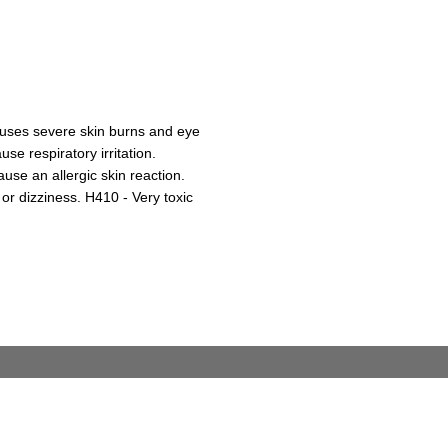
auses severe skin burns and eye
e respiratory irritation.
se an allergic skin reaction.
or dizziness. H410 - Very toxic