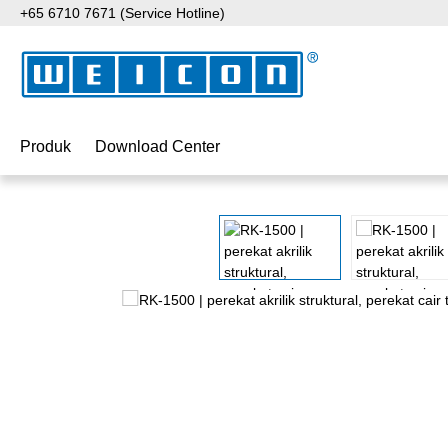
+65 6710 7671 (Service Hotline)
ati ke konten utama
Lewati ke pencarian
Lewati ke navigasi utama
Produk
Download Center
Lewati galeri gambar