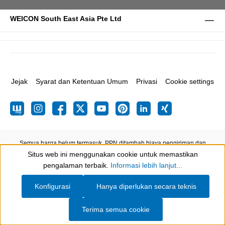
WEICON South East Asia Pte Ltd
Jejak
Syarat dan Ketentuan Umum
Privasi
Cookie settings
Semua harga belum termasuk. PPN ditambah biaya pengiriman
dan
Situs web ini menggunakan cookie untuk memastikan
kemungkinan biaya pengiriman, jika tidak dinyatakan sebaliknya.
Show toolbar
pengalaman terbaik.
Informasi lebih lanjut...
Konfigurasi
Hanya diperlukan secara teknis
Terima semua cookie