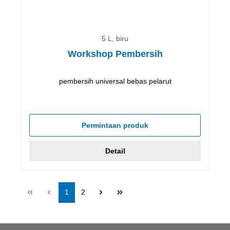
5 L, biru
Workshop Pembersih
pembersih universal bebas pelarut
Permintaan produk
Detail
Halaman
Halaman
1
2