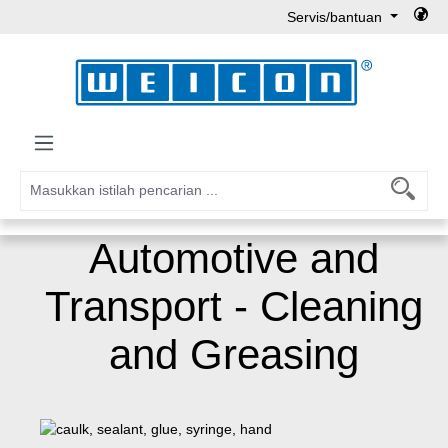
Servis/bantuan
Lewati ke konten utama
Automotive and
Transport - Cleaning
and Greasing