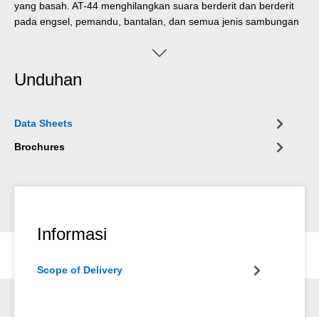
yang basah. AT-44 menghilangkan suara berderit dan berderit
pada engsel, pemandu, bantalan, dan semua jenis sambungan
dan kopling. Produk ini membersihkan permukaan yang kotor
dan meninggalkan lapisan tipis yang tidak mengotori atau
menempel dan tidak menarik debu. Produk ini melindungi dan
Unduhan
menjaga semua jenis perkakas, mesin, dan perangkat presisi
elektrik dan mekanik serta menjaganya agar tetap berfungsi.
Hampir tidak ada batasan dalam aplikasi bengkel, otomotif,
Data Sheets
perkapalan, kelistrikan, pertanian, rumah tangga, dan hobi.
Brochures
Informasi
Scope of Delivery