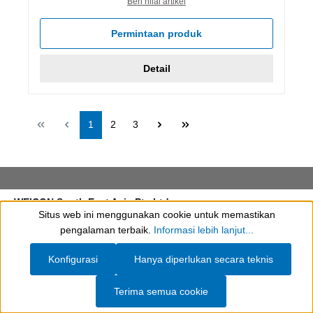
Beri nilai artikel
Permintaan produk
Detail
Halaman
Halaman
Halaman
1
2
3
WEICON South East Asia Pte Ltd
Situs web ini menggunakan cookie untuk memastikan
Show toolbar
pengalaman terbaik.
Informasi lebih lanjut...
Konfigurasi
Hanya diperlukan secara teknis
Jejak
Syarat dan Ketentuan Umum
Privasi
Cookie settings
Terima semua cookie