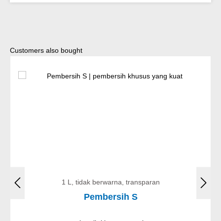
Lewati galeri produk
Customers also bought
1 L, tidak berwarna, transparan
Pembersih S