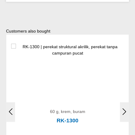
Lewati galeri produk
Customers also bought
60 g, krem, buram
RK-1300