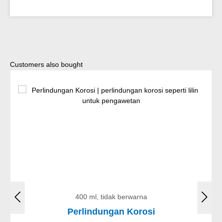
Lewati galeri produk
Customers also bought
400 ml, tidak berwarna
Perlindungan Korosi