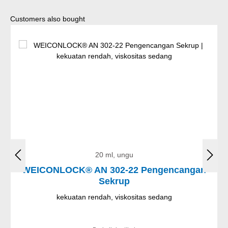
Lewati galeri produk
Customers also bought
20 ml, ungu
WEICONLOCK® AN 302-22 Pengencangan
Sekrup
kekuatan rendah, viskositas sedang