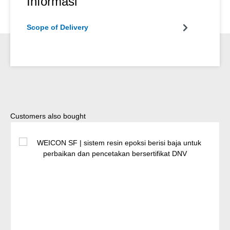
Informasi
Scope of Delivery
Lewati galeri produk
Customers also bought