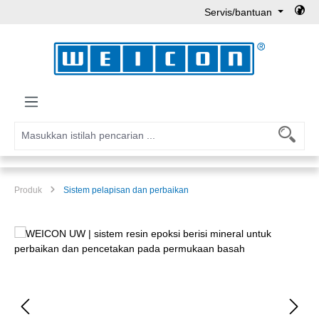
Servis/bantuan
Lewati ke konten utama
Produk
Sistem pelapisan dan perbaikan
Lewati galeri gambar