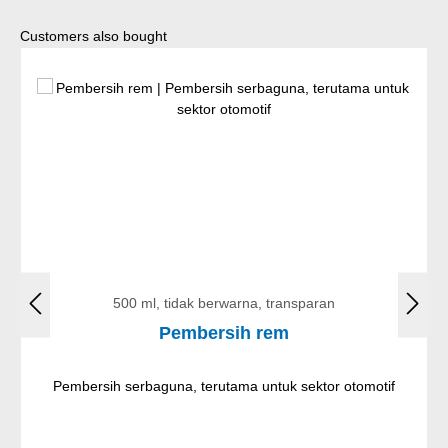
Lewati galeri produk
Customers also bought
500 ml, tidak berwarna, transparan
Pembersih rem
Pembersih serbaguna, terutama untuk sektor otomotif