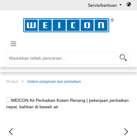
Servis/bantuan
Lewati ke konten utama
Produk
Sistem pelapisan dan perbaikan
Lewati galeri gambar