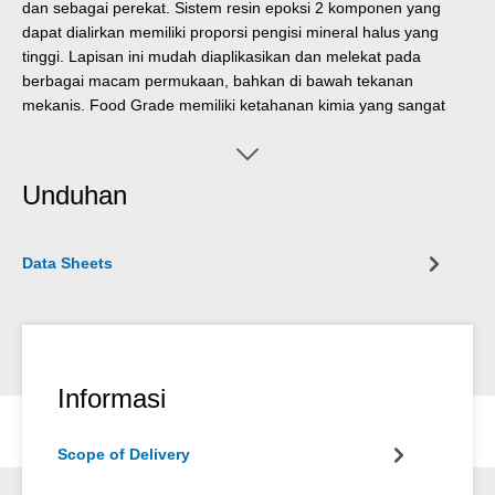
dan sebagai perekat. Sistem resin epoksi 2 komponen yang
dapat dialirkan memiliki proporsi pengisi mineral halus yang
tinggi. Lapisan ini mudah diaplikasikan dan melekat pada
berbagai macam permukaan, bahkan di bawah tekanan
mekanis. Food Grade memiliki ketahanan kimia yang sangat
baik dan cocok untuk melapisi berbagai macam komponen
seperti pompa, sistem konveyor, sekrup pengangkat, hopper,
tangki, dan pipa; Karena persetujuan makanannya, pelapis ini
Unduhan
cocok untuk aplikasi di sektor air minum, di industri minuman, di
industri farmasi, di industri kimia, di dapur komersial, toko roti,
atau dalam produksi makanan; WEICON Food Grade cocok
Data Sheets
digunakan sendiri atau dikombinasikan dengan salah satu jenis
Logam Plastik WEICON lainnya untuk pembangunan sistem;
Informasi
Scope of Delivery