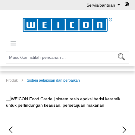
Servis/bantuan
Lewati ke konten utama
Produk
Sistem pelapisan dan perbaikan
Lewati galeri gambar