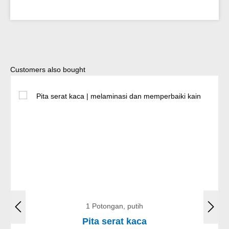
Lewati galeri produk
Customers also bought
1 Potongan, putih
Pita serat kaca