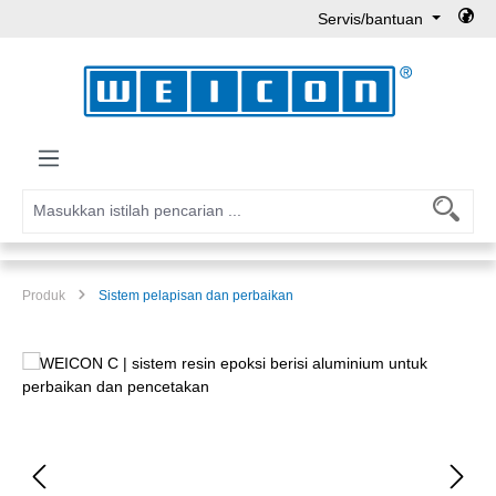
Servis/bantuan
Lewati ke konten utama
Produk
Sistem pelapisan dan perbaikan
Lewati galeri gambar