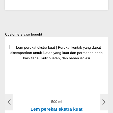
Lewati galeri produk
Customers also bought
500 ml
Lem perekat ekstra kuat