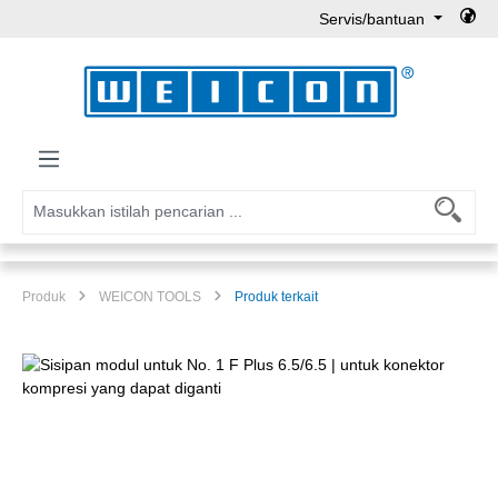
Servis/bantuan
Lewati ke konten utama
Produk
WEICON TOOLS
Produk terkait
Lewati galeri gambar