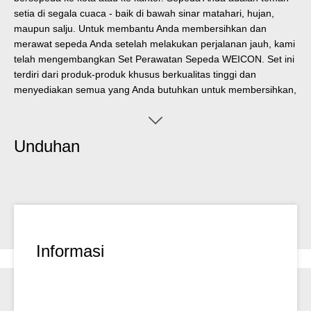
setia di segala cuaca - baik di bawah sinar matahari, hujan,
maupun salju. Untuk membantu Anda membersihkan dan
merawat sepeda Anda setelah melakukan perjalanan jauh, kami
telah mengembangkan Set Perawatan Sepeda WEICON. Set ini
terdiri dari produk-produk khusus berkualitas tinggi dan
menyediakan semua yang Anda butuhkan untuk membersihkan,
melindungi, dan melumasi sepeda Anda. Apakah Anda memiliki
sepeda elektronik, sepeda gunung, sepeda kerikil, sepeda
balap, sepeda trekking, sepeda kota, sepeda Belanda, atau
Unduhan
sepeda lipat - set ini cocok untuk semua jenis sepeda. Set ini
berisi Bike Cleaner, Bike Drive Cleaner, Threadlocking,
Assembly Paste, Care Spray PTFE, Bike Chain Oil, Pump
Dispenser, sprocket brush, microfiber cloth, sponge, dan
disposable gloves. Sedikit saran: Sebaiknya gunakan air hangat
untuk membersihkannya.
Informasi