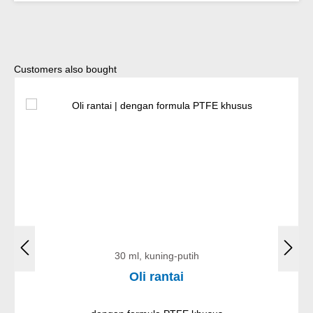
Lewati galeri produk
Customers also bought
30 ml, kuning-putih
Oli rantai