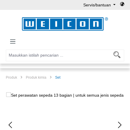
Servis/bantuan
Lewati ke konten utama
Produk
Produk kimia
Set
Lewati galeri gambar