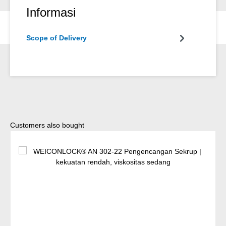
Informasi
Scope of Delivery
Lewati galeri produk
Customers also bought