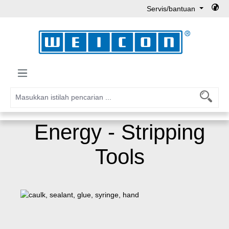
Servis/bantuan
Lewati ke konten utama
Energy - Stripping
Tools