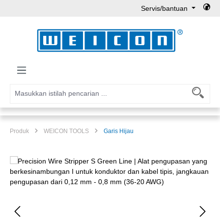
Servis/bantuan
Lewati ke konten utama
Produk
WEICON TOOLS
Garis Hijau
Lewati galeri gambar