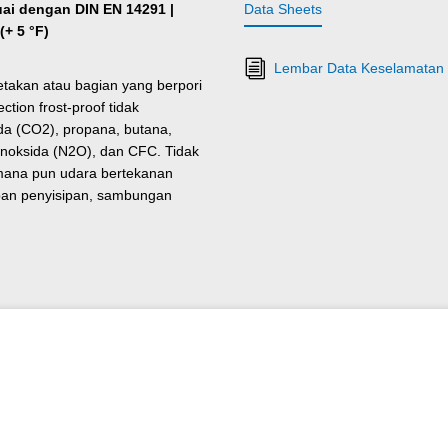
ai dengan DIN EN 14291 |
Data Sheets
(+ 5 °F)
Lembar Data Keselamatan L
etakan atau bagian yang berpori
tion frost-proof tidak
a (CO2), propana, butana,
monoksida (N2O), dan CFC. Tidak
 mana pun udara bertekanan
apan penyisipan, sambungan