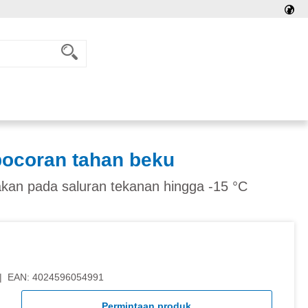
bocoran tahan beku
kan pada saluran tekanan hingga -15 °C
|
EAN:
4024596054991
Permintaan produk