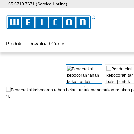
+65 6710 7671 (Service Hotline)
ati ke konten utama
Lewati ke pencarian
Lewati ke navigasi utama
Produk
Download Center
Lewati galeri gambar