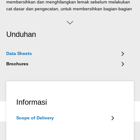
membersihkan dan menghilangkan lemak sebelum melakukan
cat dasar dan pengecatan, untuk membersihkan bagian-bagian
mesin, atau sebelum produk WEICON lainnya diaplikasikan
pada permukaan di mana lapisan bawah tanah yang berminyak
akan merusak efeknya.
Unduhan
Data Sheets
Brochures
Informasi
Scope of Delivery