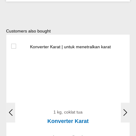
Lewati galeri produk
Customers also bought
1 kg, coklat tua
Konverter Karat