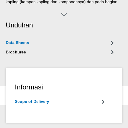
kopling (kampas kopling dan komponennya) dan pada bagian-
bagian mesin (karburator, pompa bahan bakar dan oli, roda gigi,
dll.).
Unduhan
Data Sheets
Brochures
Informasi
Scope of Delivery