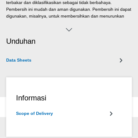
terbakar dan diklasifikasikan sebagai tidak berbahaya.
Pembersih ini mudah dan aman digunakan. Pembersih ini dapat
digunakan, misalnya, untuk membersihkan dan menurunkan
kadar minyak pada komponen dan peralatan mesin. Formula
khusus yang terdiri dari surfaktan dan alkohol khusus tidak
mengandung penghilang busa silikon, tidak berminyak,
Unduhan
sehingga berkontribusi secara signifikan terhadap pembersihan
komponen yang aman bagi proses produksi.
Data Sheets
Informasi
Scope of Delivery